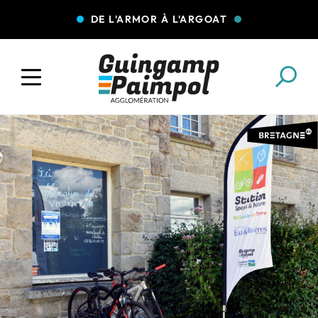
DE L'ARMOR À L'ARGOAT
COLLECTE DES DÉCHETS
EAU ET ASSAINISSEMENT
ENFANCE JEUNESSE
L'AGGLO' RECRUTE
ASSOCIATIONS
PISCINES