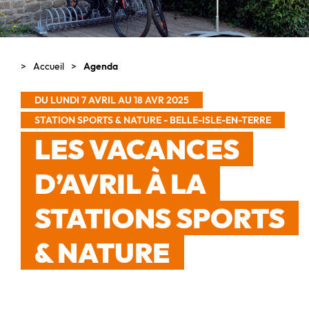
Accueil
Agenda
DU LUNDI 7 AVRIL AU 18 AVR 2025
STATION SPORTS & NATURE - BELLE-ISLE-EN-TERRE
LES VACANCES
D’AVRIL À LA
STATIONS SPORTS
& NATURE