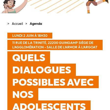
Accueil
Agenda
LUNDI 2 JUIN À 18H30
11 RUE DE LA TRINITÉ, 22200 GUINGAMP SIÈGE DE
L'AGGLOMÉRATION - SALLE DE L'ARMOR À L'ARGOAT
QUELS
DIALOGUES
POSSIBLES AVEC
NOS
ADOLESCENTS