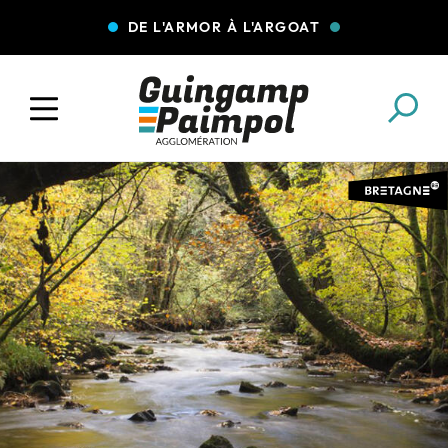
DE L'ARMOR À L'ARGOAT
COLLECTE DES DÉCHETS
EAU ET ASSAINISSEMENT
ENFANCE JEUNESSE
L'AGGLO' RECRUTE
ASSOCIATIONS
PISCINES