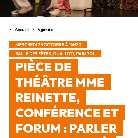
Accueil
Agenda
MERCREDI 25 OCTOBRE À 14H30
SALLE DES FÊTES, QUAI LOTI, PAIMPOL
PIÈCE DE
THÉÂTRE MME
REINETTE,
CONFÉRENCE ET
FORUM : PARLER