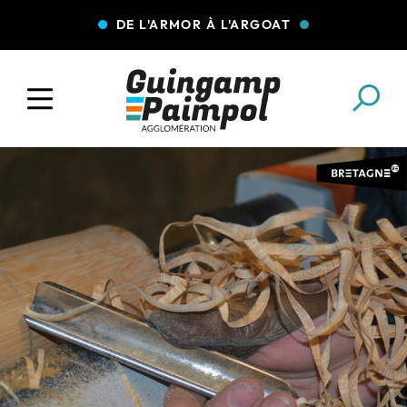
DE L'ARMOR À L'ARGOAT
COLLECTE DES DÉCHETS
EAU ET ASSAINISSEMENT
ENFANCE JEUNESSE
L'AGGLO' RECRUTE
ASSOCIATIONS
PISCINES