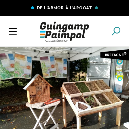
DE L'ARMOR À L'ARGOAT
COLLECTE DES DÉCHETS
EAU ET ASSAINISSEMENT
ENFANCE JEUNESSE
L'AGGLO' RECRUTE
ASSOCIATIONS
PISCINES