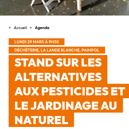
Accueil
Agenda
LUNDI 29 MARS À 9H30
DÉCHÈTERIE, LA LANDE BLANCHE, PAIMPOL
STAND SUR LES
ALTERNATIVES
AUX PESTICIDES ET
LE JARDINAGE AU
NATUREL