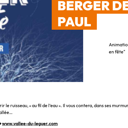
BERGER DE
PAUL
Animatio
en fête"
 le ruisseau, « au fil de l’eau ». Il vous contera, dans ses murmu
vallée…
➡
www.vallee-du-leguer.com