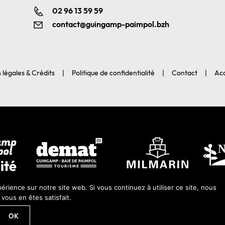
02 96 13 59 59
contact@guingamp-paimpol.bzh
 légales & Crédits
Politique de confidentialité
Contact
Acc
érience sur notre site web. Si vous continuez à utiliser ce site, nous
ous en êtes satisfait.
 2026-Guingamp-Paimpol Agglomération |
Agence web Lannion : Coqueli
OK