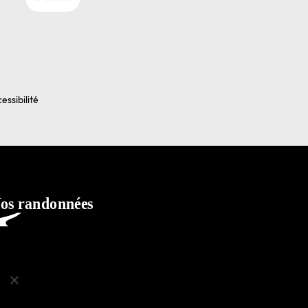
essibilité
ko