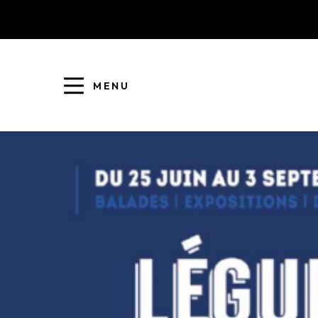
MENU
COLLECTE DES DÉCHETS
EAU ET ASSAINISSEMENT
ENFANCE JEUNESSE
L'AGGLO' RECRUTE
ASSOCIATIONS
PISCINES