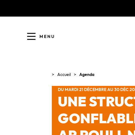
MENU
COLLECTE DES DÉCHETS
EAU ET ASSAINISSEMENT
Accueil
Agenda
ENFANCE JEUNESSE
L'AGGLO' RECRUTE
DU MARDI 21 DÉCEMBRE AU 30 DÉC 20
UNE STRU
GONFLABLE
ASSOCIATIONS
PISCINES