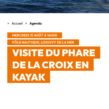
Accueil
Agenda
MERCREDI 31 AOÛT À 14H00
PÔLE NAUTIQUE, LOGUIVY DE LA MER
VISITE DU PHARE
DE LA CROIX EN
KAYAK