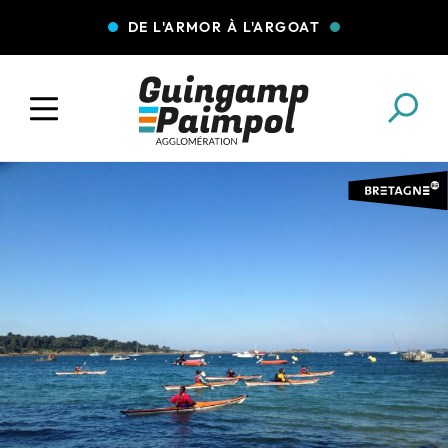
DE L'ARMOR À L'ARGOAT
COLLECTE DES DÉCHETS
EAU ET ASSAINISSEMENT
ENFANCE JEUNESSE
L'AGGLO' RECRUTE
ASSOCIATIONS
PISCINES