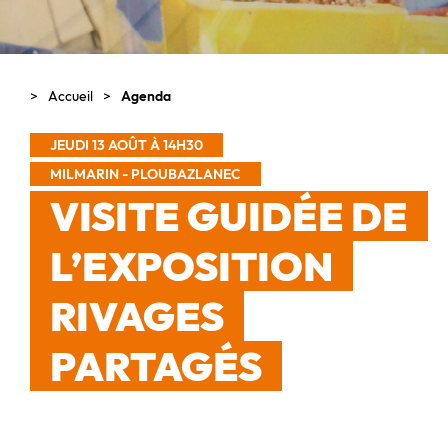
Accueil
Agenda
JEUDI 13 AOÛT À 14H30
MILMARIN - PLOUBAZLANEC
VISITE GUIDÉE DE
L’EXPOSITION
RIVAGES
PARTAGÉS