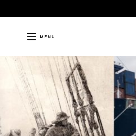
MENU
COLLECTE DES DÉCHETS
EAU ET ASSAINISSEMENT
ENFANCE JEUNESSE
L'AGGLO' RECRUTE
ASSOCIATIONS
PISCINES