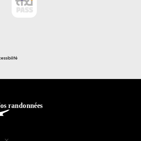
essibilité
ko