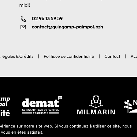
midi)
02 96 13 59 59
contact@guingamp-paimpol.bzh
 légales & Crédits
Politique de confidentialité
Contact
Acc
érience sur notre site web. Si vous continuez à utiliser ce site, nous
ous en êtes satisfait.
 2026-Guingamp-Paimpol Agglomération |
Agence web Lannion : Coqueli