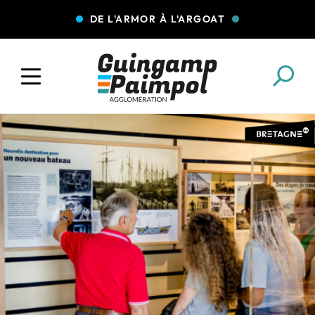
DE L'ARMOR À L'ARGOAT
COLLECTE DES DÉCHETS
EAU ET ASSAINISSEMENT
ENFANCE JEUNESSE
L'AGGLO' RECRUTE
ASSOCIATIONS
PISCINES