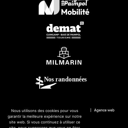
© 2026-Guingamp-Paimpol Agglomération |
Agence web
Nous utilisons des cookies pour vous
garantir la meilleure expérience sur notre
Lannion : Coqueliko
site web. Si vous continuez à utiliser ce
site, nous supposons que vous en êtes