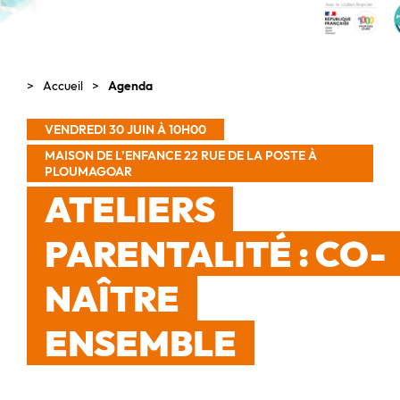
Accueil
Agenda
VENDREDI 30 JUIN À 10H00
MAISON DE L’ENFANCE 22 RUE DE LA POSTE À
PLOUMAGOAR
ATELIERS
PARENTALITÉ : CO-
NAÎTRE
ENSEMBLE